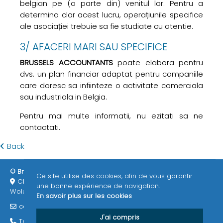
belgian pe (o parte din) venitul lor. Pentru a
determina clar acest lucru, operațiunile specifice
ale asociației trebuie sa fie studiate cu atentie.
3/ AFACERI MARI SAU SPECIFICE
BRUSSELS ACCOUNTANTS
poate elabora pentru
dvs. un plan financiar adaptat pentru companiile
care doresc sa infiinteze o activitate comerciala
sau industriala in Belgia.
Pentru mai multe informatii, nu ezitati sa ne
contactati.
Back
© Brussels Accountants 2026
ITAA / EPHEC
RGPD
Ce site utilise des cookies, afin de vous garantir
Chemin des deux maisons 73/3 1200
une bonne expérience de navigation.
Woluwe-Saint-Lambert (Bruxelles) Belgique
En savoir plus sur les cookies
consult@brussels-accountants.be
J'ai compris
Tél : 02 771 19 07