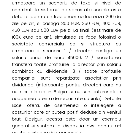
urmatoare un scenariu de taxe si nivel de
contributii la sistemul de securitate sociala este
detaliat pentru un freelancer ce lucreaza 200 de
zile pe an, si castiga 300 EUR, 350 EUR, 400 EUR,
450 EUR sau 500 EUR pe zi. La final, (estimare de
100K euro pe an), simularea se face folosind o
societate comerciala ca si structura cu
urmatoarele scenarii: 1 / director castiga un
salariu anual de euro 45000, 2 / societatea
transfera toate profiturile la director prin salariu
combinat cu dividende, 3 / toate profiturile
companiei sunt repartizate asociatilor prin
dividende (interesante pentru directori care nu
au nici o baza in Belgia si nu sunt interesati in
acoperirea oferita de securitate sociala). Detaliile
Excel ofera, de asemenea, o intelegere a
costurilor care ar putea pot fi deduse din venitul
brut. Desigur, acesta este doar un exemplu
general si suntem la dispozitia dvs. pentru a-l
ajusta la situatia dvs. personala.