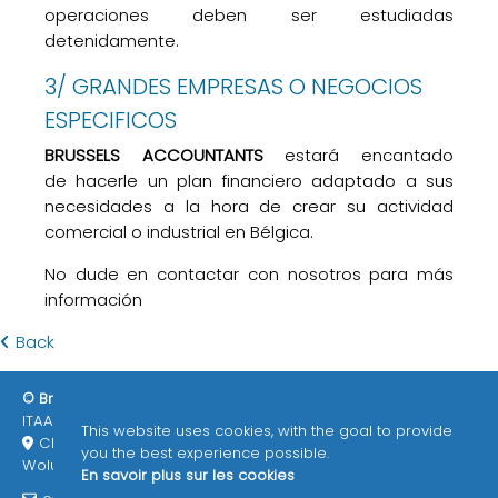
operaciones deben ser estudiadas
detenidamente.
3/ GRANDES EMPRESAS O NEGOCIOS
ESPECIFICOS
BRUSSELS ACCOUNTANTS
estará encantado
de hacerle un plan financiero adaptado a sus
necesidades a la hora de crear su actividad
comercial o industrial en Bélgica.
No dude en contactar con nosotros para más
información
Back
© Brussels Accountants 2026
ITAA / EPHEC
Enlaces de interés
This website uses cookies, with the goal to provide
Chemin des deux maisons 73/3 1200
you the best experience possible.
Woluwe-Saint-Lambert (Bruxelles) Belgique
En savoir plus sur les cookies