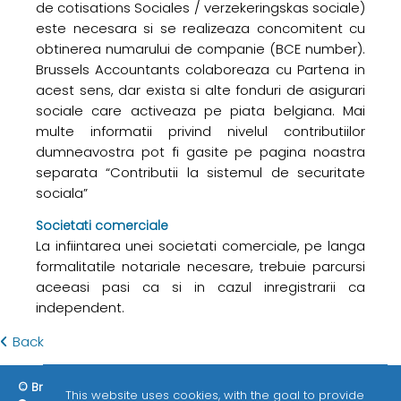
de cotisations Sociales / verzekeringskas sociale)
este necesara si se realizeaza concomitent cu
obtinerea numarului de companie (BCE number).
Brussels Accountants colaboreaza cu Partena in
acest sens, dar exista si alte fonduri de asigurari
sociale care activeaza pe piata belgiana. Mai
multe informatii privind nivelul contributiilor
dumneavostra pot fi gasite pe pagina noastra
separata “Contributii la sistemul de securitate
sociala”
Societati comerciale
La infiintarea unei societati comerciale, pe langa
formalitatile notariale necesare, trebuie parcursi
aceeasi pasi ca si in cazul inregistrarii ca
independent.
Back
© Brussels Accountants 2026
ITAA / EPHEC
GDPR
This website uses cookies, with the goal to provide